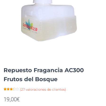
Repuesto Fragancia AC300
Frutos del Bosque
(
27
valoraciones de clientes)
Valorad
27
o con
19,00
€
3.26
de
5 en
base a