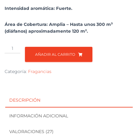
valoraci
ones
Intensidad aromática: Fuerte.
de
cliente
s
Área de Cobertura: Amplia – Hasta unos 300 m³
(diáfanos) aproximadamente 120 m².
Repuesto
Fragancia
AÑADIR AL CARRITO
AC300
Frutos
Categoría:
Fragancias
del
Bosque
cantidad
DESCRIPCIÓN
INFORMACIÓN ADICIONAL
VALORACIONES (27)