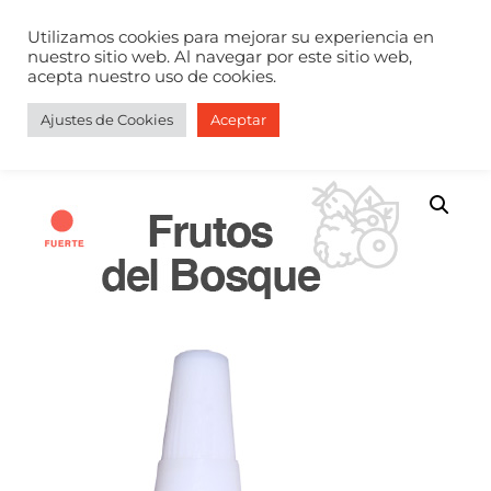
Utilizamos cookies para mejorar su experiencia en
T
nuestro sitio web. Al navegar por este sitio web,
acepta nuestro uso de cookies.
O
G
G
Ajustes de Cookies
Aceptar
Inicio
/
Fragancias
/ Repuesto Fragancia AC300 Frutos del Bosque
L
E
N
A
V
I
G
A
T
I
O
N