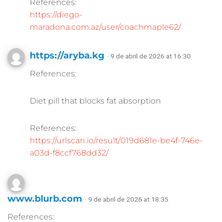
References:
https://diego-
maradona.com.az/user/coachmaple62/
https://aryba.kg
· 9 de abril de 2026 at 16:30
References:
Diet pill that blocks fat absorption
References:
https://urlscan.io/result/019d681e-be4f-746e-
a03d-f8ccf768dd32/
www.blurb.com
· 9 de abril de 2026 at 18:35
References: