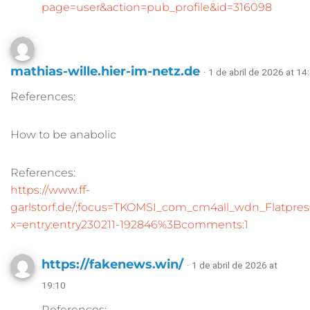
page=user&action=pub_profile&id=316098
mathias-wille.hier-im-netz.de
· 1 de abril de 2026 at 14
References:
How to be anabolic
References:
https://www.ff-
garlstorf.de/;focus=TKOMSI_com_cm4all_wdn_Flatpr
x=entry:entry230211-192846%3Bcomments:1
https://fakenews.win/
· 1 de abril de 2026 at
19:10
References: