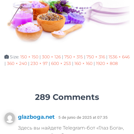
Size:
150 × 150
|
300 × 126
|
750 × 315
|
750 × 316
|
1536 × 646
|
360 × 240
|
230 × 97
|
600 × 253
|
160 × 160
|
1920 × 808
289 Comments
glazboga.net
· 5 de junio de 2025 at 07:35
Здесь вы найдете Telegram-бот «Глаз Бога»,