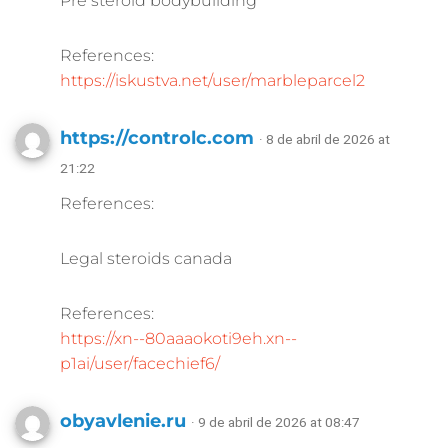
Pre steroid bodybuilding
References:
https://iskustva.net/user/marbleparcel2
https://controlc.com
· 8 de abril de 2026 at
21:22
References:
Legal steroids canada
References:
https://xn--80aaaokoti9eh.xn--
p1ai/user/facechief6/
obyavlenie.ru
· 9 de abril de 2026 at 08:47