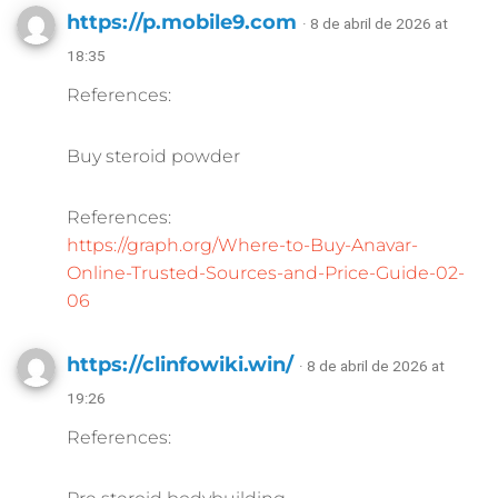
https://p.mobile9.com
· 8 de abril de 2026 at
18:35
References:
Buy steroid powder
References:
https://graph.org/Where-to-Buy-Anavar-
Online-Trusted-Sources-and-Price-Guide-02-
06
https://clinfowiki.win/
· 8 de abril de 2026 at
19:26
References: