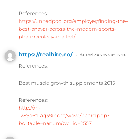
References:
https://unitedpool.org/employer/finding-the-
best-anavar-across-the-modern-sports-
pharmacology-market/
https://realhire.co/
· 6 de abril de 2026 at 19:48
References:
Best muscle growth supplements 2015
References:
http://xn-
-289a6fl1aq39i.com/wave/board.php?
bo_table=nanum&wr_id=2557