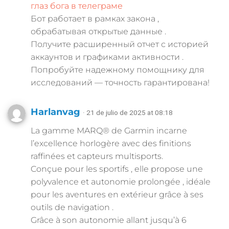
глаз бога в телеграме
Бот работает в рамках закона ,
обрабатывая открытые данные .
Получите расширенный отчет с историей
аккаунтов и графиками активности .
Попробуйте надежному помощнику для
исследований — точность гарантирована!
Harlanvag
· 21 de julio de 2025 at 08:18
La gamme MARQ® de Garmin incarne
l’excellence horlogère avec des finitions
raffinées et capteurs multisports.
Conçue pour les sportifs , elle propose une
polyvalence et autonomie prolongée , idéale
pour les aventures en extérieur grâce à ses
outils de navigation .
Grâce à son autonomie allant jusqu’à 6