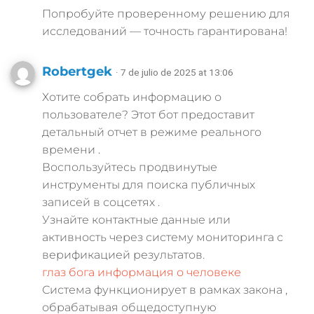
Попробуйте проверенному решению для
исследований — точность гарантирована!
Robertgek
· 7 de julio de 2025 at 13:06
Хотите собрать информацию о
пользователе? Этот бот предоставит
детальный отчет в режиме реального
времени .
Воспользуйтесь продвинутые
инструменты для поиска публичных
записей в соцсетях .
Узнайте контактные данные или
активность через систему мониторинга с
верификацией результатов.
глаз бога информация о человеке
Система функционирует в рамках закона ,
обрабатывая общедоступную