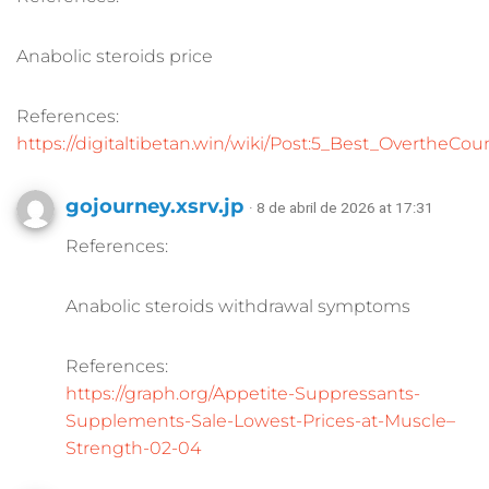
Anabolic steroids price
References:
https://digitaltibetan.win/wiki/Post:5_Best_Overthe
gojourney.xsrv.jp
· 8 de abril de 2026 at 17:31
References:
Anabolic steroids withdrawal symptoms
References:
https://graph.org/Appetite-Suppressants-
Supplements-Sale-Lowest-Prices-at-Muscle–
Strength-02-04