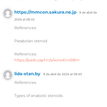
https://mmcon.sakura.ne.jp
· 8 de abril de
2026 at 08:32
References:
Parabolan steroid
References:
https://pads.zapf.in/s/4oIwKn49Bm
lida-stan.by
· 8 de abril de 2026 at 08:45
References:
Types of anabolic steroids