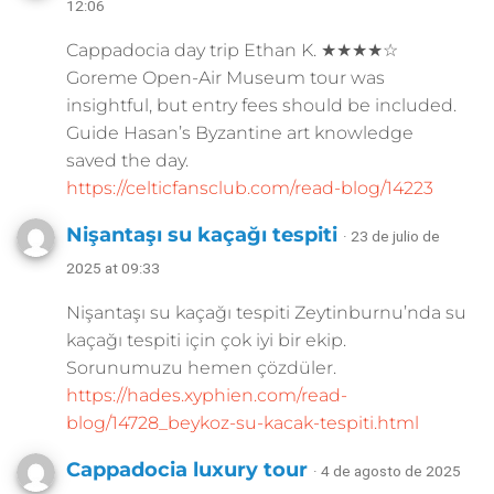
12:06
Cappadocia day trip Ethan K. ★★★★☆
Goreme Open-Air Museum tour was
insightful, but entry fees should be included.
Guide Hasan’s Byzantine art knowledge
saved the day.
https://celticfansclub.com/read-blog/14223
Nişantaşı su kaçağı tespiti
· 23 de julio de
2025 at 09:33
Nişantaşı su kaçağı tespiti Zeytinburnu’nda su
kaçağı tespiti için çok iyi bir ekip.
Sorunumuzu hemen çözdüler.
https://hades.xyphien.com/read-
blog/14728_beykoz-su-kacak-tespiti.html
Cappadocia luxury tour
· 4 de agosto de 2025