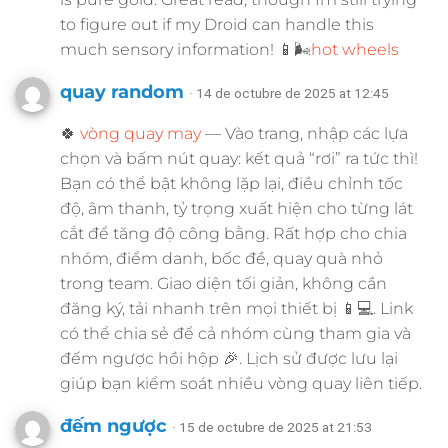
to figure out if my Droid can handle this
much sensory information! 📱🌬️
hot wheels
quay random
· 14 de octubre de 2025 at 12:45
🍀
vòng quay may
— Vào trang, nhập các lựa
chọn và bấm nút quay: kết quả “rơi” ra tức thì!
Bạn có thể bật không lặp lại, điều chỉnh tốc
độ, âm thanh, tỷ trọng xuất hiện cho từng lát
cắt để tăng độ công bằng. Rất hợp cho chia
nhóm, điểm danh, bốc đề, quay quà nhỏ
trong team. Giao diện tối giản, không cần
đăng ký, tải nhanh trên mọi thiết bị 📱💻. Link
có thể chia sẻ để cả nhóm cùng tham gia và
đếm ngược hồi hộp 🎉. Lịch sử được lưu lại
giúp bạn kiểm soát nhiều vòng quay liên tiếp.
đếm ngược
· 15 de octubre de 2025 at 21:53