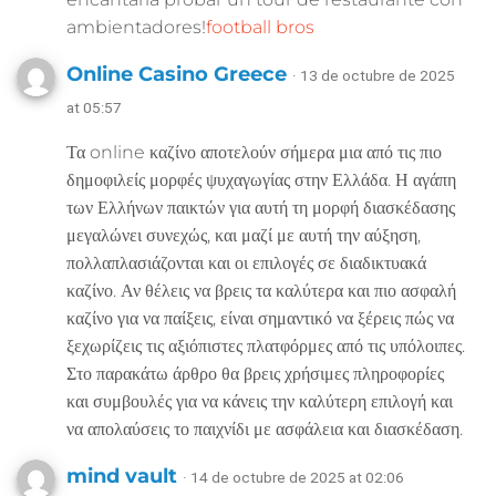
ambientadores!
football bros
Online Casino Greece
· 13 de octubre de 2025
at 05:57
Τα online καζίνο αποτελούν σήμερα μια από τις πιο
δημοφιλείς μορφές ψυχαγωγίας στην Ελλάδα. Η αγάπη
των Ελλήνων παικτών για αυτή τη μορφή διασκέδασης
μεγαλώνει συνεχώς, και μαζί με αυτή την αύξηση,
πολλαπλασιάζονται και οι επιλογές σε διαδικτυακά
καζίνο. Αν θέλεις να βρεις τα καλύτερα και πιο ασφαλή
καζίνο για να παίξεις, είναι σημαντικό να ξέρεις πώς να
ξεχωρίζεις τις αξιόπιστες πλατφόρμες από τις υπόλοιπες.
Στο παρακάτω άρθρο θα βρεις χρήσιμες πληροφορίες
και συμβουλές για να κάνεις την καλύτερη επιλογή και
να απολαύσεις το παιχνίδι με ασφάλεια και διασκέδαση.
mind vault
· 14 de octubre de 2025 at 02:06