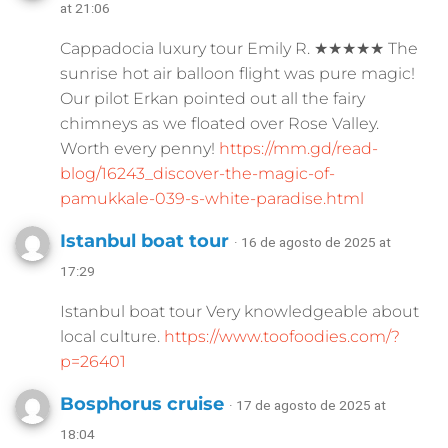
at 21:06
Cappadocia luxury tour Emily R. ★★★★★ The
sunrise hot air balloon flight was pure magic!
Our pilot Erkan pointed out all the fairy
chimneys as we floated over Rose Valley.
Worth every penny!
https://mm.gd/read-
blog/16243_discover-the-magic-of-
pamukkale-039-s-white-paradise.html
Istanbul boat tour
· 16 de agosto de 2025 at
17:29
Istanbul boat tour Very knowledgeable about
local culture.
https://www.toofoodies.com/?
p=26401
Bosphorus cruise
· 17 de agosto de 2025 at
18:04