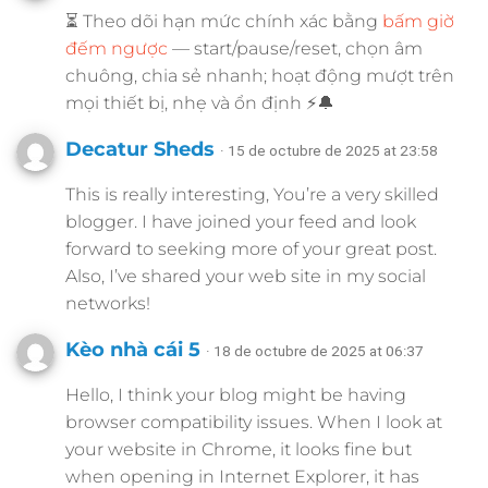
⏳ Theo dõi hạn mức chính xác bằng
bấm giờ
đếm ngược
— start/pause/reset, chọn âm
chuông, chia sẻ nhanh; hoạt động mượt trên
mọi thiết bị, nhẹ và ổn định ⚡🔔
Decatur Sheds
· 15 de octubre de 2025 at 23:58
This is really interesting, You’re a very skilled
blogger. I have joined your feed and look
forward to seeking more of your great post.
Also, I’ve shared your web site in my social
networks!
Kèo nhà cái 5
· 18 de octubre de 2025 at 06:37
Hello, I think your blog might be having
browser compatibility issues. When I look at
your website in Chrome, it looks fine but
when opening in Internet Explorer, it has