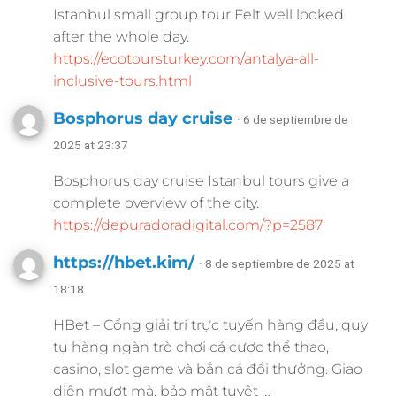
Istanbul small group tour Felt well looked
after the whole day.
https://ecotoursturkey.com/antalya-all-
inclusive-tours.html
Bosphorus day cruise
· 6 de septiembre de
2025 at 23:37
Bosphorus day cruise Istanbul tours give a
complete overview of the city.
https://depuradoradigital.com/?p=2587
https://hbet.kim/
· 8 de septiembre de 2025 at
18:18
HBet – Cổng giải trí trực tuyến hàng đầu, quy
tụ hàng ngàn trò chơi cá cược thể thao,
casino, slot game và bắn cá đổi thưởng. Giao
diện mượt mà, bảo mật tuyệt …