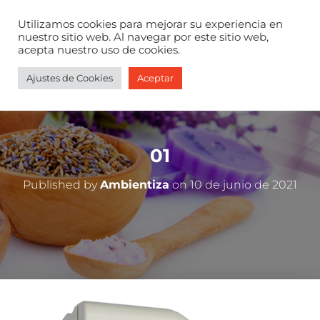
Utilizamos cookies para mejorar su experiencia en
T
nuestro sitio web. Al navegar por este sitio web,
acepta nuestro uso de cookies.
O
G
G
Ajustes de Cookies
Aceptar
L
E
N
A
V
01
I
G
Published by
Ambientiza
on
10 de junio de 2021
A
T
I
O
N