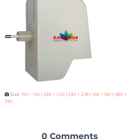
Size:
150 × 150
|
280 × 240
|
230 × 238
|
160 × 160
|
280 ×
290
0 Comments